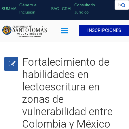
Género e
Consultorio
SUMMA
SAC
CRAI
Inclusión
Jurídico
INSCRIPCIONES
Fortalecimiento de
habilidades en
lectoescritura en
zonas de
vulnerabilidad entre
Colombia y México