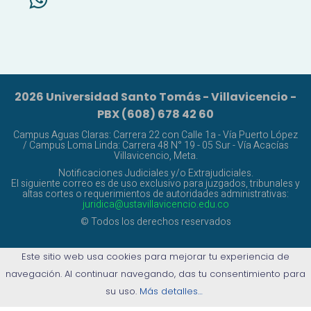
2026 Universidad Santo Tomás - Villavicencio -
PBX (608) 678 42 60
Campus Aguas Claras: Carrera 22 con Calle 1a - Vía Puerto López
/ Campus Loma Linda: Carrera 48 N° 19 - 05 Sur - Vía Acacías
Villavicencio, Meta.
Notificaciones Judiciales y/o Extrajudiciales.
El siguiente correo es de uso exclusivo para juzgados, tribunales y
altas cortes o requerimientos de autoridades administrativas:
juridica@ustavillavicencio.edu.co
© Todos los derechos reservados
Este sitio web usa cookies para mejorar tu experiencia de
navegación. Al continuar navegando, das tu consentimiento para
su uso.
Más detalles…