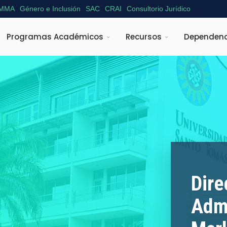
MMA
Género e Inclusión
SAC
CRAI
Consultorio Jurídico
Programas Académicos
Recursos
Dependenc
Dire
Adm