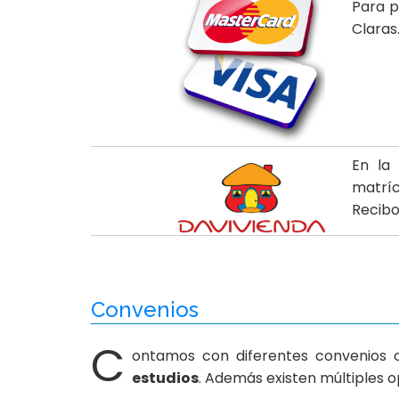
Para p
Claras
En la 
matríc
Recib
Convenios
C
ontamos con diferentes convenios
estudios
. Además existen múltiples o