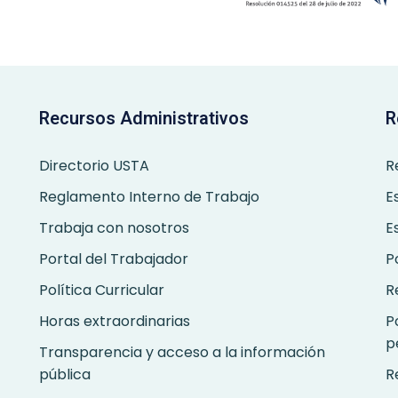
Recursos Administrativos
R
Directorio USTA
R
Reglamento Interno de Trabajo
E
Trabaja con nosotros
E
Portal del Trabajador
P
Política Curricular
R
Horas extraordinarias
P
p
Transparencia y acceso a la información
pública
R