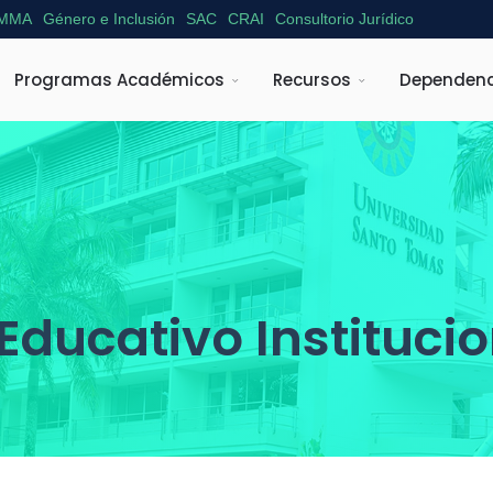
MMA
Género e Inclusión
SAC
CRAI
Consultorio Jurídico
Programas Académicos
Recursos
Dependenc
ducativo Institucion