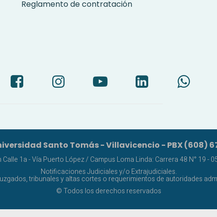
Reglamento de contratación
iversidad Santo Tomás - Villavicencio - PBX (608) 6
alle 1a - Vía Puerto López / Campus Loma Linda: Carrera 48 N° 19 - 05 
Notificaciones Judiciales y/o Extrajudiciales.
juzgados, tribunales y altas cortes o requerimientos de autoridades admi
© Todos los derechos reservados