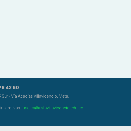
78 42 60
Sur - Vía Acacías Villavicencio, Meta.
nistrativas:
juridica@ustavillavicencio.edu.co