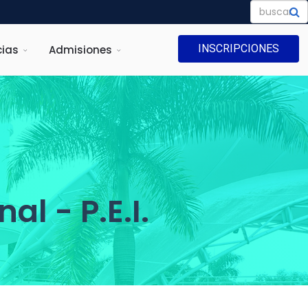
INSCRIPCIONES
ias
Admisiones
al - P.E.I.