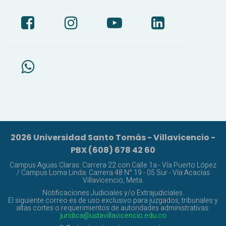
2026 Universidad Santo Tomás - Villavicencio -
PBX (608) 678 42 60
Campus Aguas Claras: Carrera 22 con Calle 1a - Vía Puerto López
/ Campus Loma Linda: Carrera 48 N° 19 - 05 Sur - Vía Acacías
Villavicencio, Meta.
Notificaciones Judiciales y/o Extrajudiciales.
El siguiente correo es de uso exclusivo para juzgados, tribunales y
altas cortes o requerimientos de autoridades administrativas:
juridica@ustavillavicencio.edu.co