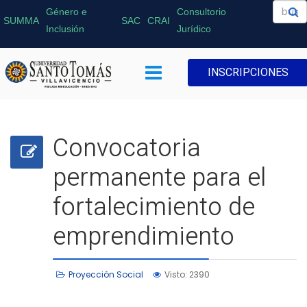
Género e
Consultorio
SUMMA
SAC
CRAI
Inclusión
Jurídico
INSCRIPCIONES
Convocatoria
permanente para el
fortalecimiento de
emprendimiento
Proyección Social
Visto: 2390