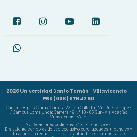
2026 Universidad Santo Tomás - Villavicencio -
PBX (608) 678 42 60
Campus Aguas Claras: Carrera 22 con Calle 1a - Vía Puerto López
/ Campus Loma Linda: Carrera 48 N° 19 - 05 Sur - Vía Acacías
Villavicencio, Meta.
Notificaciones Judiciales y/o Extrajudiciales.
El siguiente correo es de uso exclusivo para juzgados, tribunales y
altas cortes o requerimientos de autoridades administrativas: