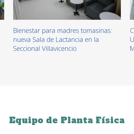
Bienestar para madres tomasinas:
C
nueva Sala de Lactancia en la
U
Seccional Villavicencio
M
Equipo de Planta Física