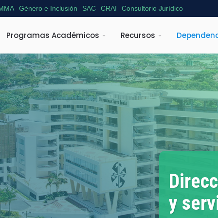
MMA
Género e Inclusión
SAC
CRAI
Consultorio Jurídico
Programas Académicos
Recursos
Dependenc
Direcc
y serv