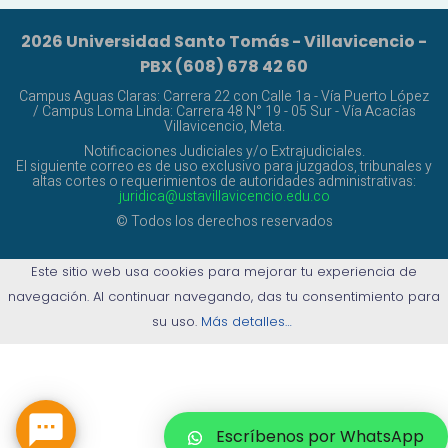
2026 Universidad Santo Tomás - Villavicencio -
PBX (608) 678 42 60
Campus Aguas Claras: Carrera 22 con Calle 1a - Vía Puerto López
/ Campus Loma Linda: Carrera 48 N° 19 - 05 Sur - Vía Acacías
Villavicencio, Meta.
Notificaciones Judiciales y/o Extrajudiciales.
El siguiente correo es de uso exclusivo para juzgados, tribunales y
altas cortes o requerimientos de autoridades administrativas:
juridica@ustavillavicencio.edu.co
© Todos los derechos reservados
Este sitio web usa cookies para mejorar tu experiencia de
navegación. Al continuar navegando, das tu consentimiento para
su uso.
Más detalles…

Escríbenos por WhatsApp