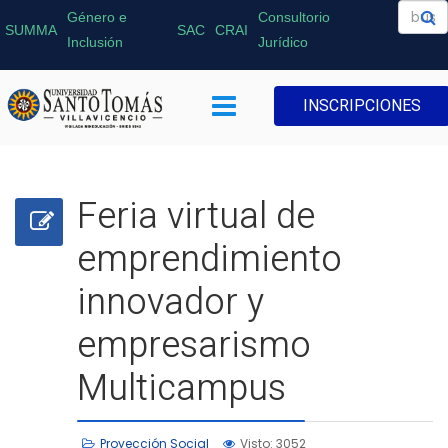
Género e
Consultorio
SUMMA
SAC
CRAI
Inclusión
Jurídico
INSCRIPCIONES
Feria virtual de
emprendimiento
innovador y
empresarismo
Multicampus
Proyección Social
Visto: 3052