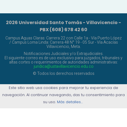
2026 Universidad Santo Tomás - Villavicencio -
PBX (608) 678 42 60
Campus Aguas Claras: Carrera 22 con Calle 1a - Vía Puerto López
/ Campus Loma Linda: Carrera 48 N° 19 - 05 Sur - Vía Acacías
Villavicencio, Meta.
Notificaciones Judiciales y/o Extrajudiciales.
El siguiente correo es de uso exclusivo para juzgados, tribunales y
altas cortes o requerimientos de autoridades administrativas:
juridica@ustavillavicencio.edu.co
© Todos los derechos reservados
Este sitio web usa cookies para mejorar tu experiencia de
navegación. Al continuar navegando, das tu consentimiento para
su uso.
Más detalles…