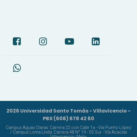
2026 Universidad Santo Tomás - Villavicencio -
PBX (608) 678 42 60
Campus Aguas Claras: Carrera 22 con Calle 1a - Vía Puerto López
/ Campus Loma Linda: Carrera 48 N° 19 - 05 Sur - Vía Acacías
Villavicencio, Meta.