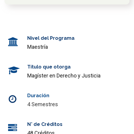
Nuestro Programa
¿Por qué estudiar?
Plan de estudios
Perfiles
Nivel del Programa
Maestría
Proceso de admisión
Contacto
Titulo que otorga
Magíster en Derecho y Justicia
Duración
4 Semestres
N° de Créditos
48 Créditos