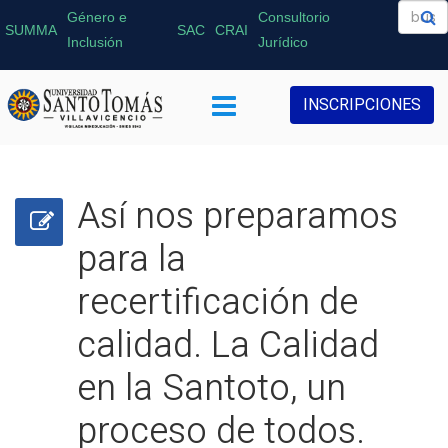
Género e
Consultorio
SUMMA
SAC
CRAI
Inclusión
Jurídico
INSCRIPCIONES
Así nos preparamos
para la
recertificación de
calidad. La Calidad
en la Santoto, un
proceso de todos.