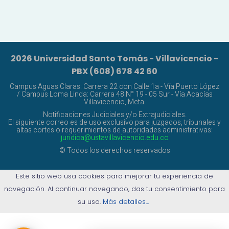
2026 Universidad Santo Tomás - Villavicencio -
PBX (608) 678 42 60
Campus Aguas Claras: Carrera 22 con Calle 1a - Vía Puerto López
/ Campus Loma Linda: Carrera 48 N° 19 - 05 Sur - Vía Acacías
Villavicencio, Meta.
Notificaciones Judiciales y/o Extrajudiciales.
El siguiente correo es de uso exclusivo para juzgados, tribunales y
altas cortes o requerimientos de autoridades administrativas:
juridica@ustavillavicencio.edu.co
© Todos los derechos reservados
Este sitio web usa cookies para mejorar tu experiencia de
navegación. Al continuar navegando, das tu consentimiento para
su uso.
Más detalles…