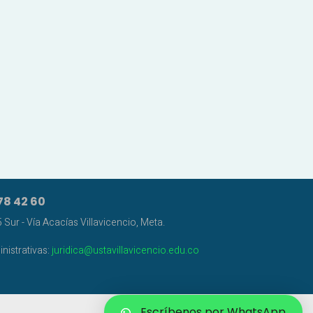
78 42 60
Sur - Vía Acacías Villavicencio, Meta.
nistrativas:
juridica@ustavillavicencio.edu.co
Escríbenos por WhatsApp