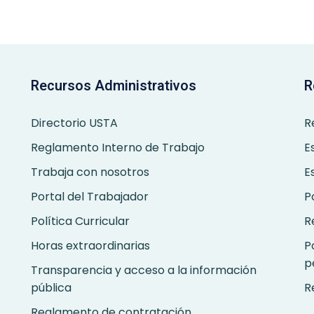
Anterior
Siguiente
Recursos Administrativos
R
Directorio USTA
R
Reglamento Interno de Trabajo
E
Trabaja con nosotros
E
Portal del Trabajador
P
Política Curricular
R
Horas extraordinarias
P
p
Transparencia y acceso a la información
pública
R
Reglamento de contratación