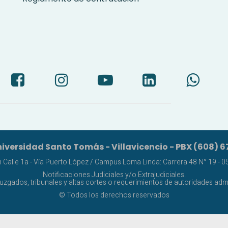
iversidad Santo Tomás - Villavicencio - PBX (608) 6
alle 1a - Vía Puerto López / Campus Loma Linda: Carrera 48 N° 19 - 05 
Notificaciones Judiciales y/o Extrajudiciales.
juzgados, tribunales y altas cortes o requerimientos de autoridades admi
© Todos los derechos reservados