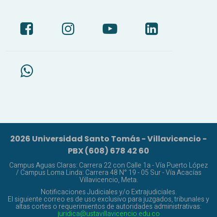
2026 Universidad Santo Tomás - Villavicencio -
PBX (608) 678 42 60
Campus Aguas Claras: Carrera 22 con Calle 1a - Vía Puerto López
/ Campus Loma Linda: Carrera 48 N° 19 - 05 Sur - Vía Acacías
Villavicencio, Meta.
Notificaciones Judiciales y/o Extrajudiciales.
El siguiente correo es de uso exclusivo para juzgados, tribunales y
altas cortes o requerimientos de autoridades administrativas:
juridica@ustavillavicencio.edu.co