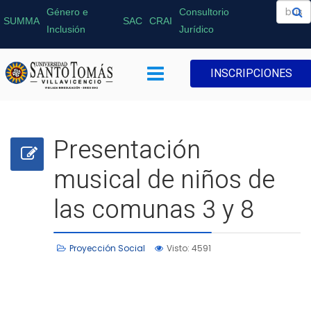
Género e
Consultorio
SUMMA
SAC
CRAI
Inclusión
Jurídico
INSCRIPCIONES
Presentación
musical de niños de
las comunas 3 y 8
Proyección Social
Visto: 4591