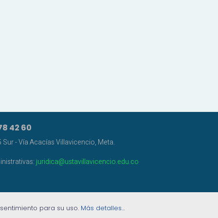
78 42 60
Sur - Vía Acacías Villavicencio, Meta.
nistrativas:
juridica@ustavillavicencio.edu.co
nsentimiento para su uso.
Más detalles…