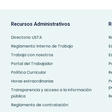
Recursos Administrativos
R
Directorio USTA
R
Reglamento Interno de Trabajo
E
Trabaja con nosotros
E
Portal del Trabajador
P
Política Curricular
R
Horas extraordinarias
P
p
Transparencia y acceso a la información
pública
R
Reglamento de contratación