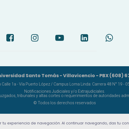
iversidad Santo Tomás - Villavicencio - PBX (608) 6
alle 1a - Vía Puerto López / Campus Loma Linda: Carrera 48 N° 19 - 05 
Notificaciones Judiciales y/o Extrajudiciales.
juzgados, tribunales y altas cortes o requerimientos de autoridades admi
© Todos los derechos reservados
r tu experiencia de navegación. Al continuar navegando, das tu co