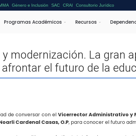
MMA
Género e Inclusión
SAC
CRAI
Consultorio Jurídico
Programas Académicos
Recursos
Dependenc
a y modernización. La gran 
 afrontar el futuro de la edu
dad de conversar con el
Vicerrector Administrativo y
Noarli Cardenal Casas, O.P
, para conocer el futuro admi