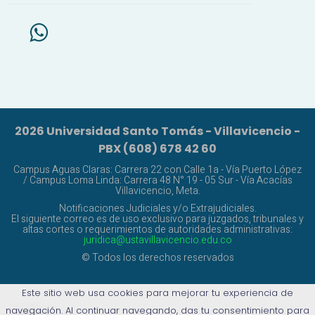
2026 Universidad Santo Tomás - Villavicencio -
PBX (608) 678 42 60
Campus Aguas Claras: Carrera 22 con Calle 1a - Vía Puerto López
/ Campus Loma Linda: Carrera 48 N° 19 - 05 Sur - Vía Acacías
Villavicencio, Meta.
Notificaciones Judiciales y/o Extrajudiciales.
El siguiente correo es de uso exclusivo para juzgados, tribunales y
altas cortes o requerimientos de autoridades administrativas:
juridica@ustavillavicencio.edu.co
© Todos los derechos reservados
Este sitio web usa cookies para mejorar tu experiencia de
navegación. Al continuar navegando, das tu consentimiento para