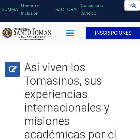
Género e
Consultorio
SUMMA
SAC
CRAI
Inclusión
Jurídico
INSCRIPCIONES
Así viven los
Tomasinos, sus
experiencias
internacionales y
misiones
académicas por el