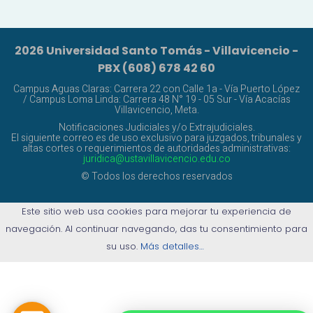
2026 Universidad Santo Tomás - Villavicencio -
PBX (608) 678 42 60
Campus Aguas Claras: Carrera 22 con Calle 1a - Vía Puerto López
/ Campus Loma Linda: Carrera 48 N° 19 - 05 Sur - Vía Acacías
Villavicencio, Meta.
Notificaciones Judiciales y/o Extrajudiciales.
El siguiente correo es de uso exclusivo para juzgados, tribunales y
altas cortes o requerimientos de autoridades administrativas:
juridica@ustavillavicencio.edu.co
© Todos los derechos reservados
Este sitio web usa cookies para mejorar tu experiencia de
navegación. Al continuar navegando, das tu consentimiento para
su uso.
Más detalles…