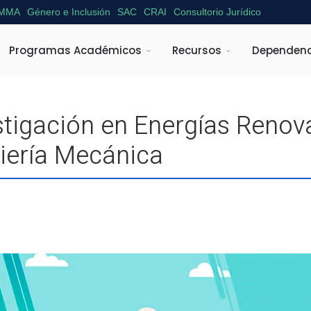
MMA
Género e Inclusión
SAC
CRAI
Consultorio Jurídico
Programas Académicos
Recursos
Dependenc
stigación en Energías Renov
niería Mecánica