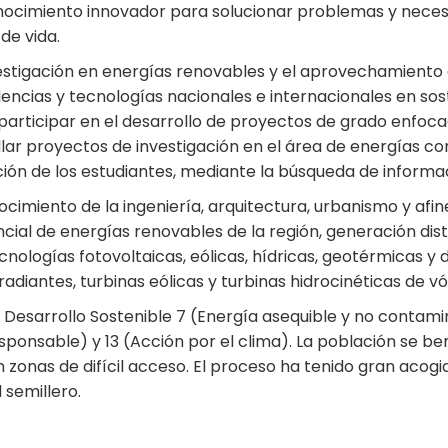
nocimiento innovador para solucionar problemas y necesid
de vida.
nvestigación en energías renovables y el aprovechamiento 
encias y tecnologías nacionales e internacionales en sost
participar en el desarrollo de proyectos de grado enfoca
llar proyectos de investigación en el área de energías con
ación de los estudiantes, mediante la búsqueda de informa
cimiento de la ingeniería, arquitectura, urbanismo y afin
ial de energías renovables de la región, generación distr
nologías fotovoltaicas, eólicas, hídricas, geotérmicas y
adiantes, turbinas eólicas y turbinas hidrocinéticas de vó
de Desarrollo Sostenible 7 (Energía asequible y no contam
sponsable) y 13 (Acción por el clima). La población se be
 zonas de difícil acceso. El proceso ha tenido gran acogi
 semillero.