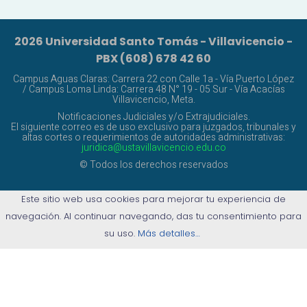
2026 Universidad Santo Tomás - Villavicencio -
PBX (608) 678 42 60
Campus Aguas Claras: Carrera 22 con Calle 1a - Vía Puerto López
/ Campus Loma Linda: Carrera 48 N° 19 - 05 Sur - Vía Acacías
Villavicencio, Meta.
Notificaciones Judiciales y/o Extrajudiciales.
El siguiente correo es de uso exclusivo para juzgados, tribunales y
altas cortes o requerimientos de autoridades administrativas:
juridica@ustavillavicencio.edu.co
© Todos los derechos reservados
Este sitio web usa cookies para mejorar tu experiencia de
navegación. Al continuar navegando, das tu consentimiento para
su uso.
Más detalles…