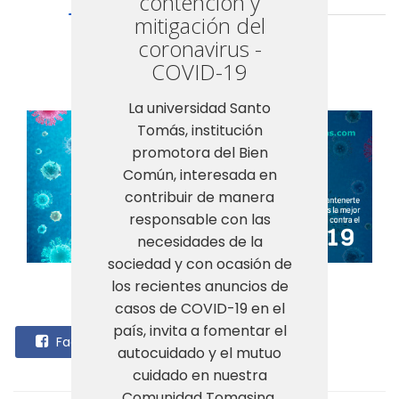
contención y
mitigación del
Noticias
Visto: 7513
coronavirus -
COVID-19
La universidad Santo
Tomás, institución
promotora del Bien
Común, interesada en
contribuir de manera
responsable con las
necesidades de la
sociedad y con ocasión de
los recientes anuncios de
casos de COVID-19 en el
país, invita a fomentar el
Facebook
autocuidado y el mutuo
cuidado en nuestra
Comunidad Tomasina.