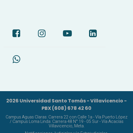
2026 Universidad Santo Tomás - Villavicencio -
PBX (608) 678 42 60
Campus Aguas Claras: Carrera 22 con Calle 1a - Vía Puerto López
/ Campus Loma Linda: Carrera 48 N° 19 - 05 Sur - Vía Acacías
Villavicencio, Meta.