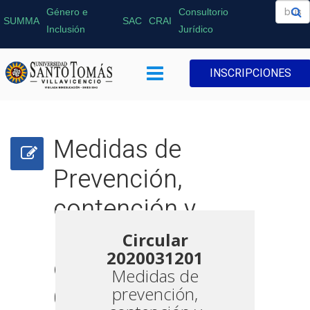
Género e
Consultorio
SUMMA
SAC
CRAI
Inclusión
Jurídico
INSCRIPCIONES
Medidas de
Prevención,
contención y
mitigación del
Circular
2020031201
coronavirus -
Medidas de
COVID-19
prevención,