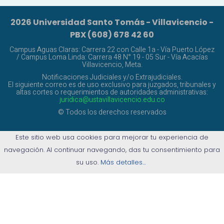
2026 Universidad Santo Tomás - Villavicencio -
PBX (608) 678 42 60
Campus Aguas Claras: Carrera 22 con Calle 1a - Vía Puerto López
/ Campus Loma Linda: Carrera 48 N° 19 - 05 Sur - Vía Acacías
Villavicencio, Meta.
Notificaciones Judiciales y/o Extrajudiciales.
El siguiente correo es de uso exclusivo para juzgados, tribunales y
altas cortes o requerimientos de autoridades administrativas:
juridica@ustavillavicencio.edu.co
© Todos los derechos reservados
Este sitio web usa cookies para mejorar tu experiencia de
navegación. Al continuar navegando, das tu consentimiento para
su uso.
Más detalles…