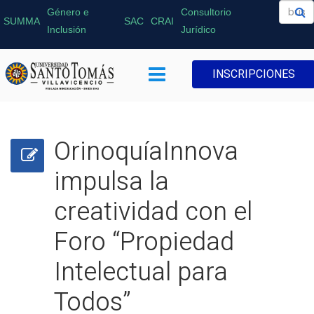
Género e
Consultorio
SUMMA
SAC
CRAI
Inclusión
Jurídico
INSCRIPCIONES
OrinoquíaInnova
impulsa la
creatividad con el
Foro “Propiedad
Intelectual para
Todos”