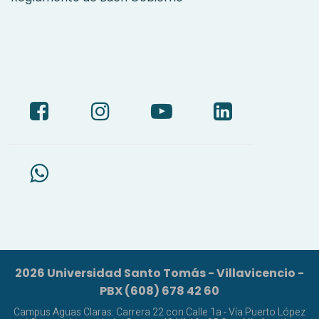
2026 Universidad Santo Tomás - Villavicencio -
PBX (608) 678 42 60
Campus Aguas Claras: Carrera 22 con Calle 1a - Vía Puerto López