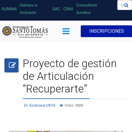
Género e
Consultorio
SUMMA
SAC
CRAI
Inclusión
Jurídico
INSCRIPCIONES
Proyecto de gestión
de Articulación
“Recuperarte”
Econova USTA
Visto: 1689