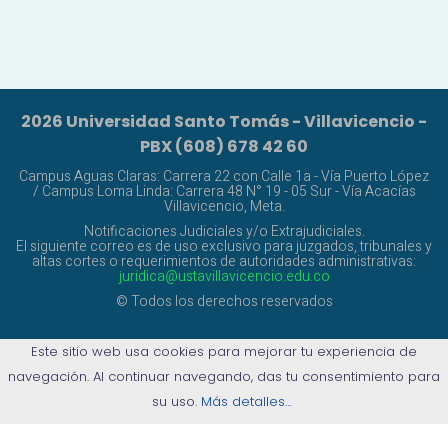
2026 Universidad Santo Tomás - Villavicencio -
PBX (608) 678 42 60
Campus Aguas Claras: Carrera 22 con Calle 1a - Vía Puerto López
/ Campus Loma Linda: Carrera 48 N° 19 - 05 Sur - Vía Acacías
Villavicencio, Meta.
Notificaciones Judiciales y/o Extrajudiciales.
El siguiente correo es de uso exclusivo para juzgados, tribunales y
altas cortes o requerimientos de autoridades administrativas:
juridica@ustavillavicencio.edu.co
© Todos los derechos reservados
Este sitio web usa cookies para mejorar tu experiencia de
navegación. Al continuar navegando, das tu consentimiento para
su uso.
Más detalles…