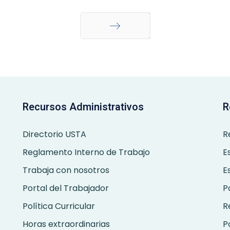
Siguiente
Recursos Administrativos
R
Directorio USTA
R
Reglamento Interno de Trabajo
E
Trabaja con nosotros
E
Portal del Trabajador
P
Política Curricular
R
Horas extraordinarias
P