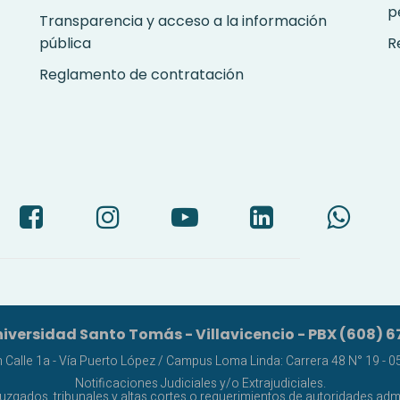
p
Transparencia y acceso a la información
pública
R
Reglamento de contratación
iversidad Santo Tomás - Villavicencio - PBX (608) 6
alle 1a - Vía Puerto López / Campus Loma Linda: Carrera 48 N° 19 - 05 
Notificaciones Judiciales y/o Extrajudiciales.
juzgados, tribunales y altas cortes o requerimientos de autoridades admi