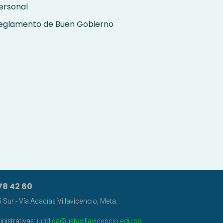
ersonal
eglamento de Buen Gobierno
78 42 60
Sur - Vía Acacías Villavicencio, Meta.
nistrativas:
juridica@ustavillavicencio.edu.co