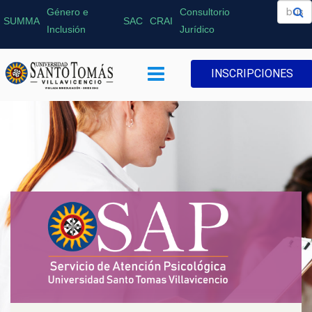
Género e
Consultorio
SUMMA
SAC
CRAI
Inclusión
Jurídico
INSCRIPCIONES