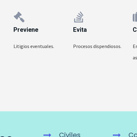
Previene
Evita
C
.
Litigios eventuales.
Procesos dispendiosos.
En
as
Civiles
Co