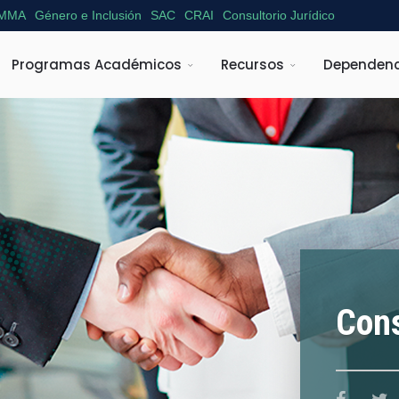
MMA
Género e Inclusión
SAC
CRAI
Consultorio Jurídico
Programas Académicos
Recursos
Dependenc
Cons