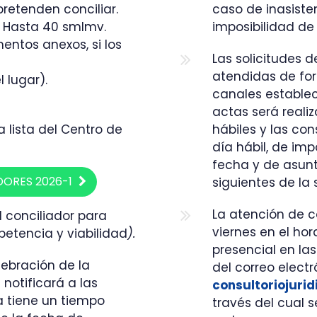
retenden conciliar.
caso de inasiste
) Hasta 40 smlmv.
imposibilidad de
ntos anexos, si los
Las solicitudes 
atendidas de for
 lugar).
canales establec
actas será reali
a lista del Centro de
hábiles y las con
día hábil, de im
fecha y de asunto
DORES 2026-1
siguientes de la 
La atención de c
l conciliador para
viernes en el ho
etencia y viabilidad
).
presencial en las
lebración de la
del correo electr
 notificará a las
consultoriojuri
ia tiene un tiempo
través del cual s