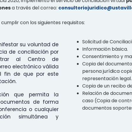
ncia 2020, implemento el servicio de conciliación virtual
pa
iones
a través del correo:
consultoriojuridico@ustavil
umplir con los siguientes requisitos:
Solicitud de Conciliaci
festar su voluntad de
Información básica.
cia de conciliación por
Consentimiento y man
strar al Centro de
Copia del documento de
rreo electrónico válida
persona jurídica copia
l fin de que por este
representación legal.
tación.
Copia de un recibo de 
Relación de document
ción que permita la
caso (Copia de contra
documentos de forma
documentos soportes d
conferencia o cualquier
ción simultánea y