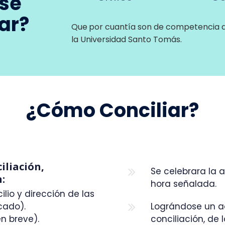
 se
ar?
Que
por cuantía son de competencia de
la Universidad Santo Tomás.
¿Cómo Conciliar?
iliación,
Se celebrara la 
:
hora señalada.
ilio y dirección de las
cado).
Lográndose un a
n breve).
conciliación, de 