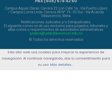
PBX (608) 678 42 60
Campus Aguas Claras: Carrera 22 con Calle 1a - Vía Puerto López
/ Campus Loma Linda: Carrera 48 N° 19 - 05 Sur - Vía Acacías
Villavicencio, Meta.
Notificaciones Judiciales y/o Extrajudiciales.
El siguiente correo es de uso exclusivo para juzgados, tribunales y
altas cortes o requerimientos de autoridades administrativas:
juridica@ustavillavicencio.edu.co
© Todos los derechos reservados
Este sitio web usa cookies para mejorar tu experiencia de
navegación. Al continuar navegando, das tu consentimiento para
su uso.
Más detalles…