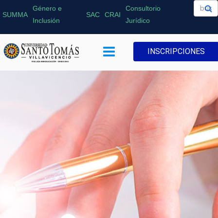
Género e
Consultorio
SUMMA
SAC
CRAI
Inclusión
Jurídico
INSCRIPCIONES