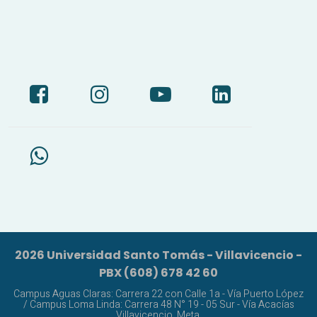
2026 Universidad Santo Tomás - Villavicencio -
PBX (608) 678 42 60
Campus Aguas Claras: Carrera 22 con Calle 1a - Vía Puerto López
/ Campus Loma Linda: Carrera 48 N° 19 - 05 Sur - Vía Acacías
Villavicencio, Meta.