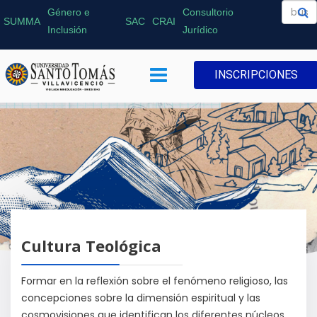
Género e
Consultorio
SUMMA
SAC
CRAI
Inclusión
Jurídico
INSCRIPCIONES
Cultura Teológica
Formar en la reflexión sobre el fenómeno religioso, las
concepciones sobre la dimensión espiritual y las
cosmovisiones que identifican los diferentes núcleos,