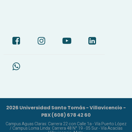
2026 Universidad Santo Tomás - Villavicencio -
PBX (608) 678 42 60
Campus Aguas Claras: Carrera 22 con Calle 1a - Vía Puerto López
/ Campus Loma Linda: Carrera 48 N° 19 - 05 Sur - Vía Acacías