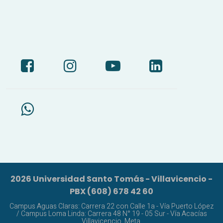
2026 Universidad Santo Tomás - Villavicencio -
PBX (608) 678 42 60
Campus Aguas Claras: Carrera 22 con Calle 1a - Vía Puerto López
/ Campus Loma Linda: Carrera 48 N° 19 - 05 Sur - Vía Acacías
Villavicencio, Meta.