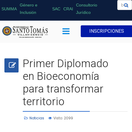
Género e
Consultorio
SUMMA
SAC
CRAI
Inclusión
Jurídico
INSCRIPCIONES
Primer Diplomado
en Bioeconomía
para transformar
territorio
Noticias
Visto: 2099