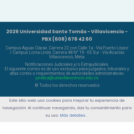
2026 Universidad Santo Tomás - Villavicencio -
PBX (608) 678 42 60
Campus Aguas Claras: Carrera 22 con Calle 1a - Vía Puerto López
/ Campus Loma Linda: Carrera 48 N° 19 - 05 Sur - Vía Acacías
Villavicencio, Meta.
Notificaciones Judiciales y/o Extrajudiciales.
El siguiente correo es de uso exclusivo para juzgados, tribunales y
altas cortes o requerimientos de autoridades administrativas:
juridica@ustavillavicencio.edu.co
© Todos los derechos reservados
Este sitio web usa cookies para mejorar tu experiencia de
navegación. Al continuar navegando, das tu consentimiento para
su uso.
Más detalles…