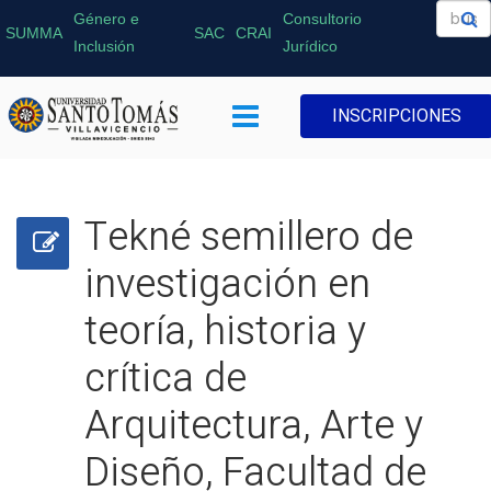
Género e
Consultorio
SUMMA
SAC
CRAI
Inclusión
Jurídico
INSCRIPCIONES
Tekné semillero de
investigación en
teoría, historia y
crítica de
Arquitectura, Arte y
Diseño, Facultad de