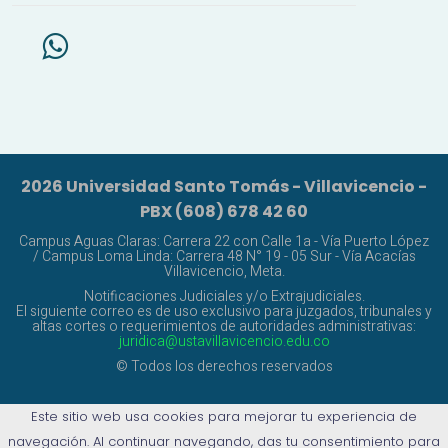
2026 Universidad Santo Tomás - Villavicencio -
PBX (608) 678 42 60
Campus Aguas Claras: Carrera 22 con Calle 1a - Vía Puerto López
/ Campus Loma Linda: Carrera 48 N° 19 - 05 Sur - Vía Acacías
Villavicencio, Meta.
Notificaciones Judiciales y/o Extrajudiciales.
El siguiente correo es de uso exclusivo para juzgados, tribunales y
altas cortes o requerimientos de autoridades administrativas:
juridica@ustavillavicencio.edu.co
© Todos los derechos reservados
Este sitio web usa cookies para mejorar tu experiencia de
navegación. Al continuar navegando, das tu consentimiento para