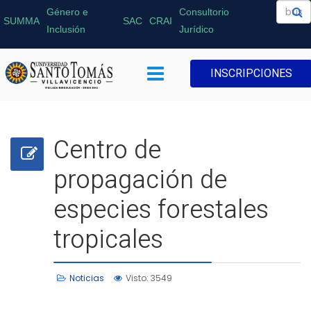
Género e
Consultorio
SUMMA
SAC
CRAI
Inclusión
Jurídico
INSCRIPCIONES
Centro de
propagación de
especies forestales
tropicales
Noticias
Visto: 3549