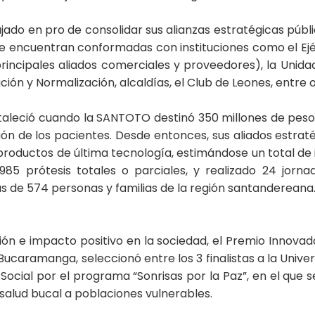
ajado en pro de consolidar sus alianzas estratégicas públ
a se encuentran conformadas con instituciones como el Ej
rincipales aliados comerciales y proveedores), la Unida
ción y Normalización, alcaldías, el Club de Leones, entre 
fortaleció cuando la SANTOTO destinó 350 millones de pe
ión de los pacientes. Desde entonces, sus aliados estrat
oductos de última tecnología, estimándose un total de 
5 prótesis totales o parciales, y realizado 24 jorna
s de 574 personas y familias de la región santandereana
ación e impacto positivo en la sociedad, el Premio Innova
ucaramanga, seleccionó entre los 3 finalistas a la Uni
ocial por el programa “Sonrisas por la Paz”, en el que 
salud bucal a poblaciones vulnerables.