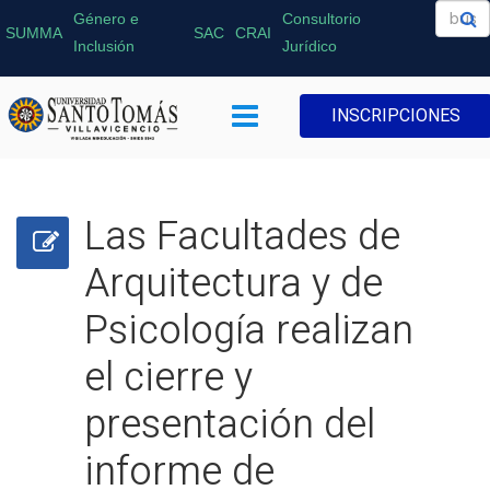
Género e
Consultorio
SUMMA
SAC
CRAI
Inclusión
Jurídico
INSCRIPCIONES
Las Facultades de
Arquitectura y de
Psicología realizan
el cierre y
presentación del
informe de