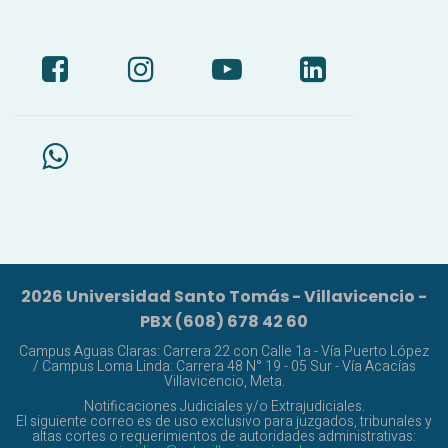
2026 Universidad Santo Tomás - Villavicencio -
PBX (608) 678 42 60
Campus Aguas Claras: Carrera 22 con Calle 1a - Vía Puerto López
/ Campus Loma Linda: Carrera 48 N° 19 - 05 Sur - Vía Acacías
Villavicencio, Meta.
Notificaciones Judiciales y/o Extrajudiciales.
El siguiente correo es de uso exclusivo para juzgados, tribunales y
altas cortes o requerimientos de autoridades administrativas: