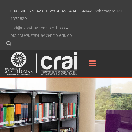
PBX (608) 678 42 60 Exts. 4045 - 4046 – 4047
Whatsapp: 321
4372829
crai@ustavillavicencio.edu.co
–
pib.crai@ustavillavicencio.edu.co